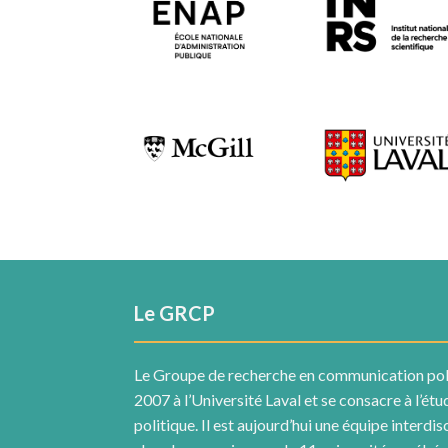
Le GRCP
Le Groupe de recherche en communication pol
2007 à l’Université Laval et se consacre à l’ét
politique. Il est aujourd’hui une équipe interdis