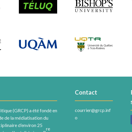
Contact
courrier@grcp.inf
itique (GRCP) a été fondé en
o
ude de la médiatisation du
ciplinaire d’environ 25
re