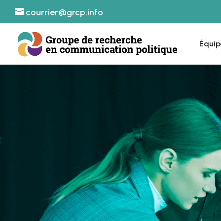
courrier@grcp.info
Équip