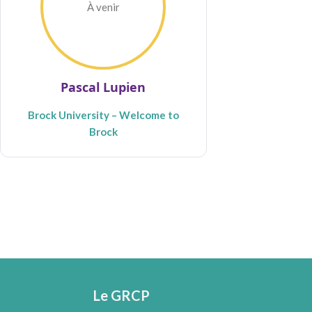
À venir
Pascal Lupien
Brock University – Welcome to
Brock
Le GRCP