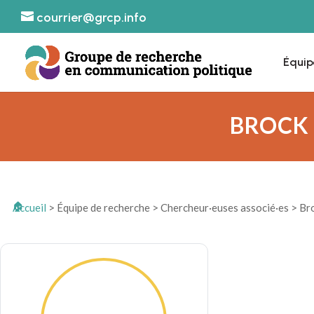
courrier@grcp.info
Équip
BROCK 
Accueil
>
Équipe de recherche
>
Chercheur·euses associé·es
>
Br