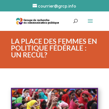
courrier@grcp.info
LA PLACE DES FEMMES EN
POLITIQUE FÉDÉRALE :
UN RECUL?