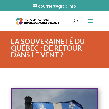
courrier@grcp.info
LA SOUVERAINETÉ DU
QUÉBEC : DE RETOUR
DANS LE VENT ?