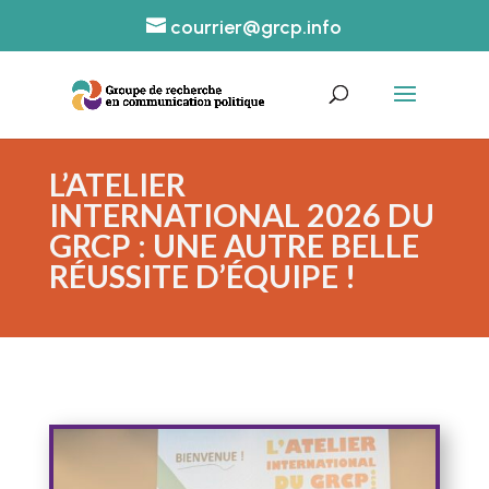
courrier@grcp.info
L’ATELIER
INTERNATIONAL 2026 DU
GRCP : UNE AUTRE BELLE
RÉUSSITE D’ÉQUIPE !