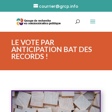
courrier@grcp.info
LE VOTE PAR
ANTICIPATION BAT DES
RECORDS !