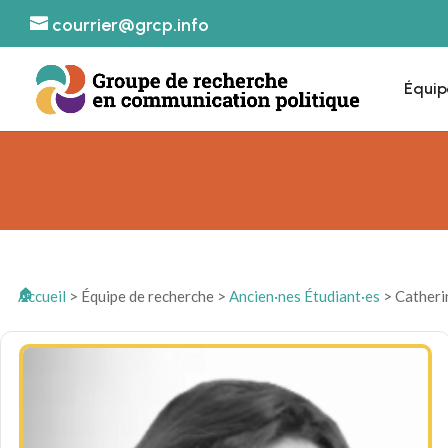
courrier@grcp.info
Équip
Accueil
>
Équipe de recherche
>
Ancien·nes Étudiant·es
>
Catheri