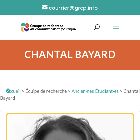
courrier@grcp.info
CHANTAL BAYARD
Accueil
>
Équipe de recherche
>
Ancien·nes Étudiant·es
>
Chantal
Bayard