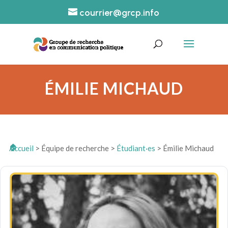
courrier@grcp.info
ÉMILIE MICHAUD
Accueil
>
Équipe de recherche
>
Étudiant·es
>
Émilie Michaud