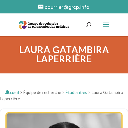
courrier@grcp.info
LAURA GATAMBIRA
LAPERRIÈRE
Accueil
>
Équipe de recherche
>
Étudiant·es
>
Laura Gatambira
Laperrière