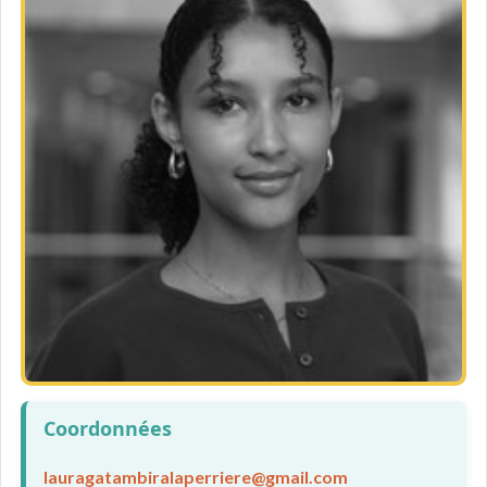
Coordonnées
lauragatambiralaperriere@gmail.com