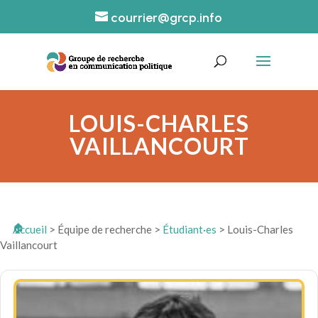
courrier@grcp.info
LOUIS-CHARLES
VAILLANCOURT
Accueil
>
Équipe de recherche
>
Étudiant·es
>
Louis-Charles
Vaillancourt