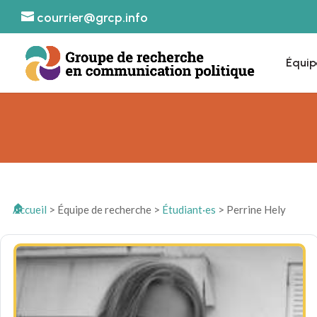
courrier@grcp.info
Équip
Accueil
>
Équipe de recherche
>
Étudiant·es
>
Perrine Hely