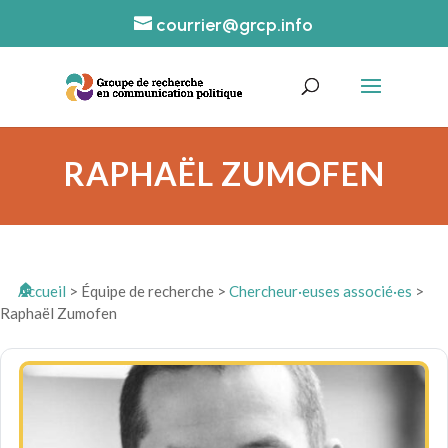
courrier@grcp.info
RAPHAËL ZUMOFEN
Accueil
>
Équipe de recherche
>
Chercheur·euses associé·es
>
Raphaël Zumofen