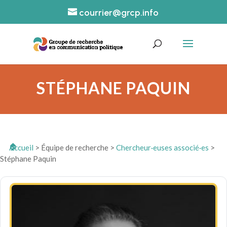
courrier@grcp.info
STÉPHANE PAQUIN
Accueil
>
Équipe de recherche
>
Chercheur·euses associé·es
>
Stéphane Paquin