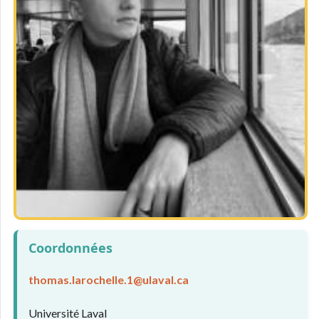
Coordonnées
thomas.larochelle.1@ulaval.ca
Université Laval