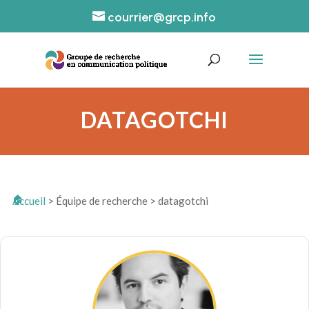
courrier@grcp.info
DATAGOTCHI
Accueil
>
Équipe de recherche
>
datagotchi