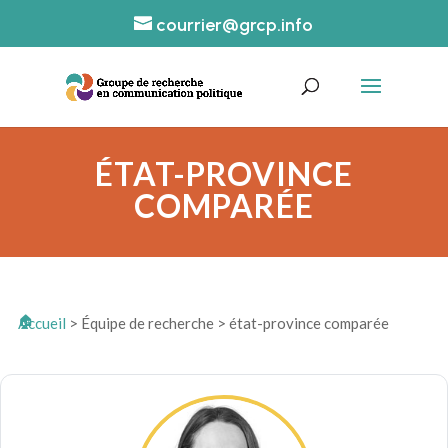
courrier@grcp.info
ÉTAT-PROVINCE
COMPARÉE
Accueil
>
Équipe de recherche
>
état-province comparée