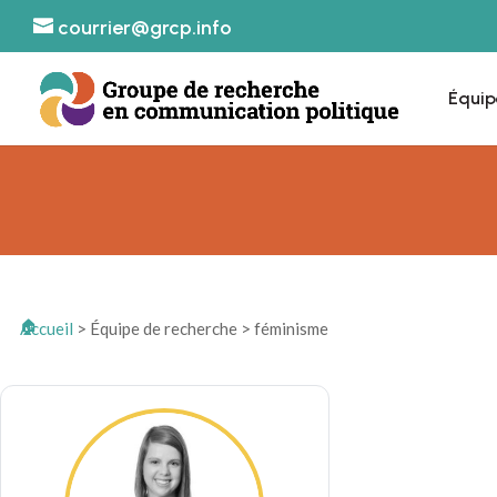
courrier@grcp.info
Équip
Accueil
>
Équipe de recherche
>
féminisme