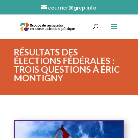
courrier@grcp.info
RÉSULTATS DES
ÉLECTIONS FÉDÉRALES :
TROIS QUESTIONS À ÉRIC
MONTIGNY