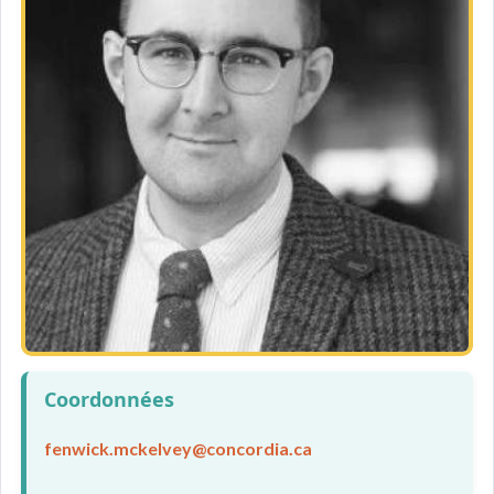
Coordonnées
fenwick.mckelvey@concordia.ca