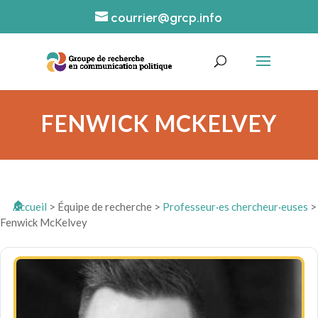
courrier@grcp.info
FENWICK MCKELVEY
Accueil
>
Équipe de recherche
>
Professeur·es chercheur·euses
>
Fenwick McKelvey