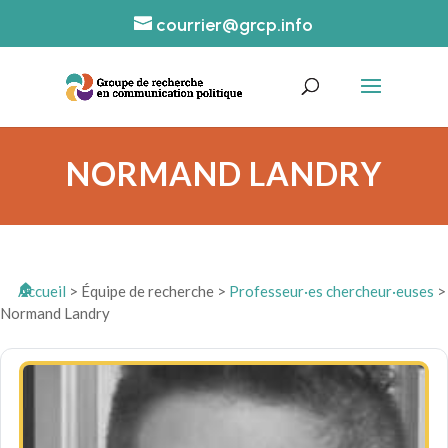
courrier@grcp.info
NORMAND LANDRY
Accueil
>
Équipe de recherche
>
Professeur·es chercheur·euses
>
Normand Landry