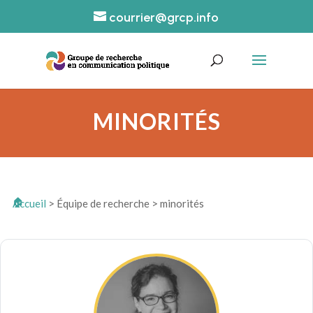
courrier@grcp.info
MINORITÉS
Accueil
>
Équipe de recherche
>
minorités