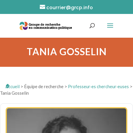
courrier@grcp.info
TANIA GOSSELIN
Accueil
>
Équipe de recherche
>
Professeur·es chercheur·euses
>
Tania Gosselin