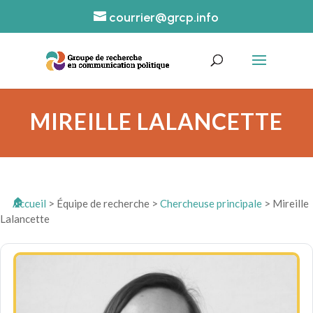
courrier@grcp.info
MIREILLE LALANCETTE
Accueil
>
Équipe de recherche
>
Chercheuse principale
>
Mireille
Lalancette